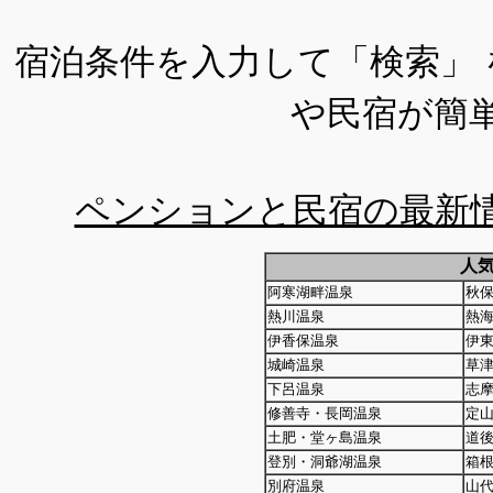
宿泊条件を入力して「検索」
や民宿が簡
ペンションと民宿の最新
人
阿寒湖畔温泉
秋
熱川温泉
熱
伊香保温泉
伊
城崎温泉
草
下呂温泉
志
修善寺・長岡温泉
定
土肥・堂ヶ島温泉
道
登別・洞爺湖温泉
箱
別府温泉
山