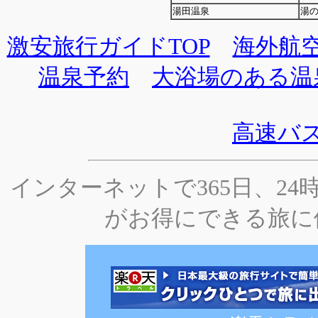
湯田温泉
湯
激安旅行ガイドTOP
海外航
温泉予約
大浴場のある温
高速バ
インターネットで365日、2
がお得にできる旅に